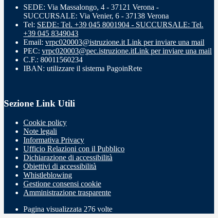
SEDE: Via Massalongo, 4 - 37121 Verona -
SUCCURSALE: Via Venier, 6 - 37138 Verona
Tel:
SEDE: Tel. +39 045 8001904 - SUCCURSALE: Tel.
+39 045 8349043
Email:
vrpc020003@istruzione.it
Link per inviare una mail
PEC:
vrpc020003@pec.istruzione.it
Link per inviare una mail
C.F.: 80011560234
IBAN: utilizzare il sistema PagoinRete
Sezione Link Utili
Cookie policy
Note legali
Informativa Privacy
Ufficio Relazioni con il Pubblico
Dichiarazione di accessibilità
Obiettivi di accessibilità
Whistleblowing
Gestione consensi cookie
Amministrazione trasparente
Pagina visualizzata
276
volte