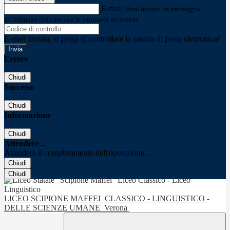
E-mail
Verrà inviato un messaggio
all'indirizzo indicato con le istruzioni necessarie.
E-mail inviata, si prega di controllare la casella di posta elettronica!
Errore
Chiudi
Successo
Chiudi
Informazione
Chiudi
Attendere...
Attendere il completamento dell'operazione...
Chiudi
Chiudi
LICEO SCIPIONE MAFFEI
CLASSICO - LINGUISTICO -
DELLE SCIENZE UMANE
Verona