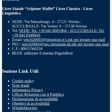
Liceo Statale “Scipione Maffei” Liceo Classico - Liceo
Linguistico
SEDE: Via Massalongo, 4 - 37121 Verona -
SUCCURSALE: Via Venier, 6 - 37138 Verona
Tel:
SEDE: Tel. +39 045 8001904 - SUCCURSALE: Tel.
+39 045 8349043
Email:
vrpc020003@istruzione.it
Link per inviare una mail
PEC:
vrpc020003@pec.istruzione.it
Link per inviare una mail
C.F.: 80011560234
IBAN: utilizzare il sistema PagoinRete
Sezione Link Utili
Cookie policy
Note legali
Informativa Privacy
Ufficio Relazioni con il Pubblico
Dichiarazione di accessibilità
Obiettivi di accessibilità
Whistleblowing