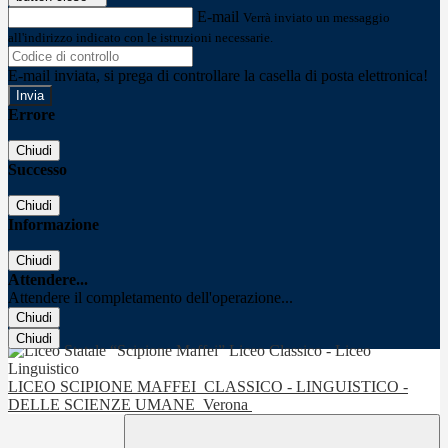
E-mail
Verrà inviato un messaggio
all'indirizzo indicato con le istruzioni necessarie.
E-mail inviata, si prega di controllare la casella di posta elettronica!
Errore
Chiudi
Successo
Chiudi
Informazione
Chiudi
Attendere...
Attendere il completamento dell'operazione...
Chiudi
Chiudi
LICEO SCIPIONE MAFFEI
CLASSICO - LINGUISTICO -
DELLE SCIENZE UMANE
Verona