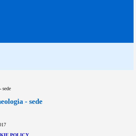
- sede
ologia - sede
2017
KIE POLICY
.