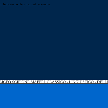
o indicato con le istruzioni necessarie.
LICEO SCIPIONE MAFFEI
CLASSICO - LINGUISTICO - DEL