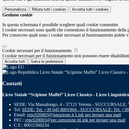
Personalizza
Rifiuta tutti
i cookies
Accetta tutti
i cookies
Gestione cookie
In questa schermata è possibile scegliere quali cookie consentire.
I cookie necessari sono quelli che consentono il funzionamento della pi
Per conoscere quali sono i cookie necessari al funzionamento potete v
Cookie necessari per il funzionamento
I cookie necessari per il funzionamento non possono essere disabilitati.
Accetta tutti
Salva le preferenze
Liceo Statale “Scipione Maffei” Liceo Classico -
Contatti
Liceo Statale “Scipione Maffei” Liceo Classico - Liceo Linguistic
SEDE: Via Massalongo, 4 - 37121 Verona - SUCCURSALE: Vi
Tel:
SEDE: Tel. +39 045 8001904 - SUCCURSALE: Tel. +39
Email:
vrpc020003@istruzione.it
Link per inviare una mail
PEC:
vrpc020003@pec.istruzione.it
Link per inviare una mail
C.F.: 80011560234