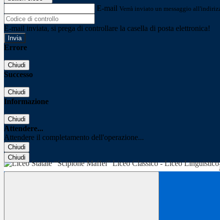
E-mail
Verrà inviato un messaggio all'indirizz
E-mail inviata, si prega di controllare la casella di posta elettronica!
Errore
Chiudi
Successo
Chiudi
Informazione
Chiudi
Attendere...
Attendere il completamento dell'operazione...
Chiudi
Chiudi