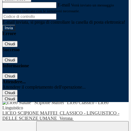
E-mail
Verrà inviato un messaggio
all'indirizzo indicato con le istruzioni necessarie.
E-mail inviata, si prega di controllare la casella di posta elettronica!
Errore
Chiudi
Successo
Chiudi
Informazione
Chiudi
Attendere...
Attendere il completamento dell'operazione...
Chiudi
Chiudi
LICEO SCIPIONE MAFFEI
CLASSICO - LINGUISTICO -
DELLE SCIENZE UMANE
Verona