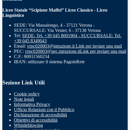
Liceo Statale “Scipione Maffei” Liceo Classico - Liceo
Linguistico
SEDE: Via Massalongo, 4 - 37121 Verona -
SUCCURSALE: Via Venier, 6 - 37138 Verona
Tel:
SEDE: Tel. +39 045 8001904 - SUCCURSALE: Tel.
+39 045 8349043
Email:
vrpc020003@istruzione.it
Link per inviare una mail
PEC:
vrpc020003@pec.istruzione.it
Link per inviare una mail
C.F.: 80011560234
IBAN: utilizzare il sistema PagoinRete
Sezione Link Utili
Cookie policy
Note legali
Informativa Privacy
Ufficio Relazioni con il Pubblico
Dichiarazione di accessibilità
Obiettivi di accessibilità
Whistleblowing