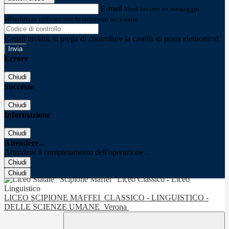
E-mail
Verrà inviato un messaggio
all'indirizzo indicato con le istruzioni necessarie.
E-mail inviata, si prega di controllare la casella di posta elettronica!
Errore
Chiudi
Successo
Chiudi
Informazione
Chiudi
Attendere...
Attendere il completamento dell'operazione...
Chiudi
Chiudi
LICEO SCIPIONE MAFFEI
CLASSICO - LINGUISTICO -
DELLE SCIENZE UMANE
Verona