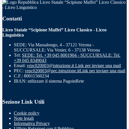
Liceo Statale “Scipione Maffei” Liceo Classico
- Liceo Linguistico
Contatti
Liceo Statale “Scipione Maffei” Liceo Classico - Liceo
Linguistico
SEDE: Via Massalongo, 4 - 37121 Verona -
SUCCURSALE: Via Venier, 6 - 37138 Verona
Tel:
SEDE: Tel. +39 045 8001904 - SUCCURSALE: Tel.
+39 045 8349043
Email:
vrpc020003@istruzione.it
Link per inviare una mail
PEC:
vrpc020003@pec.istruzione.it
Link per inviare una mail
C.F.: 80011560234
IBAN: utilizzare il sistema PagoinRete
Sezione Link Utili
Cookie policy
Note legali
Informativa Privacy
Ufficio Relazioni con il Pubblico