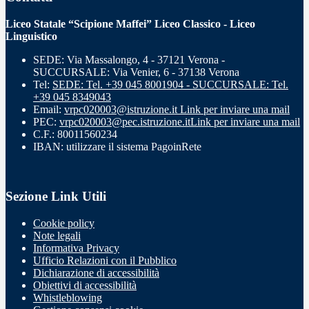
Liceo Statale “Scipione Maffei” Liceo Classico - Liceo
Linguistico
SEDE: Via Massalongo, 4 - 37121 Verona -
SUCCURSALE: Via Venier, 6 - 37138 Verona
Tel:
SEDE: Tel. +39 045 8001904 - SUCCURSALE: Tel.
+39 045 8349043
Email:
vrpc020003@istruzione.it
Link per inviare una mail
PEC:
vrpc020003@pec.istruzione.it
Link per inviare una mail
C.F.: 80011560234
IBAN: utilizzare il sistema PagoinRete
Sezione Link Utili
Cookie policy
Note legali
Informativa Privacy
Ufficio Relazioni con il Pubblico
Dichiarazione di accessibilità
Obiettivi di accessibilità
Whistleblowing