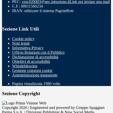
PEC:
vrpc020003@pec.istruzione.it
Link per inviare una mail
C.F.: 80011560234
IBAN: utilizzare il sistema PagoinRete
Sezione Link Utili
Cookie policy
Note legali
Informativa Privacy
Ufficio Relazioni con il Pubblico
Dichiarazione di accessibilità
Obiettivi di accessibilità
Whistleblowing
Gestione consensi cookie
Amministrazione trasparente
Pagina visualizzata
1980
volte
Sezione Copyright
Copyright 2026 | Engineered and powered by Gruppo Spaggiari
Parma S.p.A. | Divisione Publishing & New Social Media