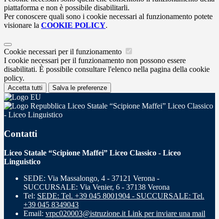
piattaforma e non è possibile disabilitarli.
Per conoscere quali sono i cookie necessari al funzionamento potete
visionare la
COOKIE POLICY
.
Cookie necessari per il funzionamento
I cookie necessari per il funzionamento non possono essere
disabilitati. È possibile consultare l'elenco nella pagina della cookie
policy.
Accetta tutti
Salva le preferenze
Liceo Statale “Scipione Maffei” Liceo Classico
- Liceo Linguistico
Contatti
Liceo Statale “Scipione Maffei” Liceo Classico - Liceo
Linguistico
SEDE: Via Massalongo, 4 - 37121 Verona -
SUCCURSALE: Via Venier, 6 - 37138 Verona
Tel:
SEDE: Tel. +39 045 8001904 - SUCCURSALE: Tel.
+39 045 8349043
Email:
vrpc020003@istruzione.it
Link per inviare una mail