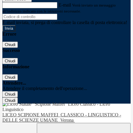
E-mail
Verrà inviato un messaggio
all'indirizzo indicato con le istruzioni necessarie.
E-mail inviata, si prega di controllare la casella di posta elettronica!
Errore
Chiudi
Successo
Chiudi
Informazione
Chiudi
Attendere...
Attendere il completamento dell'operazione...
Chiudi
Chiudi
LICEO SCIPIONE MAFFEI
CLASSICO - LINGUISTICO -
DELLE SCIENZE UMANE
Verona