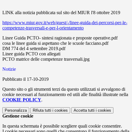
LINK alla notizia pubblicata sul sito del MIUR l'8 ottobre 2019
https://www.miur.gov.it/web/guest/-/linee-guida-dei-percorsi-per-le-
competenze-trasversali-e-per-l-orientamento
Linee Guida PCTO- sintesi ragionata e proposte operative.pdf
cosa le linee guida si aspettano che le scuole facciano.pdf
DM 774 del 4 settembre 2019.pdf
Linee guida PCTO con allegati
PCTO matrice delle competenze trasversali.jpg
Notizie
Pubblicato il 17-10-2019
Questo sito o gli strumenti terzi da questo utilizzati si avvalgono di
cookie necessari al funzionamento ed utili alle finalità illustrate nella
COOKIE POLICY
.
Personalizza
Rifiuta tutti
i cookies
Accetta tutti
i cookies
Gestione cookie
In questa schermata è possibile scegliere quali cookie consentire.
I cookie necessari sono quelli che consentono il funzionamento della