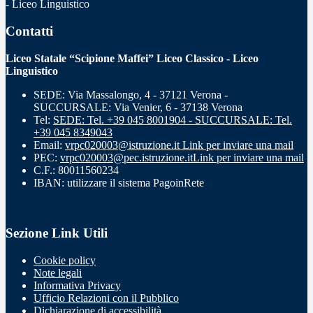
- Liceo Linguistico
Contatti
Liceo Statale “Scipione Maffei” Liceo Classico - Liceo
Linguistico
SEDE: Via Massalongo, 4 - 37121 Verona -
SUCCURSALE: Via Venier, 6 - 37138 Verona
Tel:
SEDE: Tel. +39 045 8001904 - SUCCURSALE: Tel.
+39 045 8349043
Email:
vrpc020003@istruzione.it
Link per inviare una mail
PEC:
vrpc020003@pec.istruzione.it
Link per inviare una mail
C.F.: 80011560234
IBAN: utilizzare il sistema PagoinRete
Sezione Link Utili
Cookie policy
Note legali
Informativa Privacy
Ufficio Relazioni con il Pubblico
Dichiarazione di accessibilità