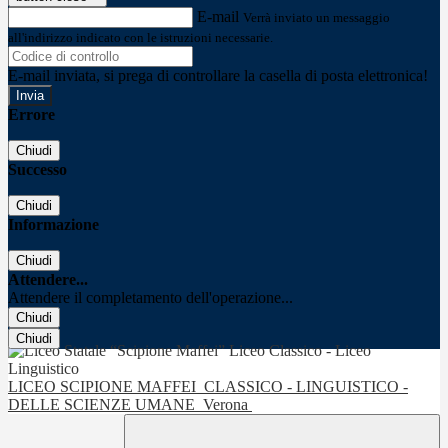
E-mail
Verrà inviato un messaggio
all'indirizzo indicato con le istruzioni necessarie.
E-mail inviata, si prega di controllare la casella di posta elettronica!
Errore
Chiudi
Successo
Chiudi
Informazione
Chiudi
Attendere...
Attendere il completamento dell'operazione...
Chiudi
Chiudi
LICEO SCIPIONE MAFFEI
CLASSICO - LINGUISTICO -
DELLE SCIENZE UMANE
Verona