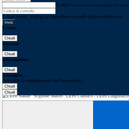
E-mail
Verrà inviato un messaggio all'indirizz
E-mail inviata, si prega di controllare la casella di posta elettronica!
Errore
Chiudi
Successo
Chiudi
Informazione
Chiudi
Attendere...
Attendere il completamento dell'operazione...
Chiudi
Chiudi