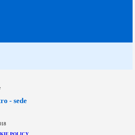
e
tro - sede
2018
KIE POLICY
.