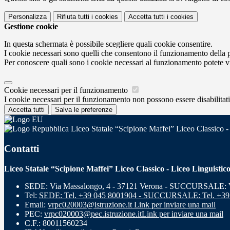
Personalizza
Rifiuta tutti
i cookies
Accetta tutti
i cookies
Gestione cookie
In questa schermata è possibile scegliere quali cookie consentire.
I cookie necessari sono quelli che consentono il funzionamento della pi
Per conoscere quali sono i cookie necessari al funzionamento potete v
Cookie necessari per il funzionamento
I cookie necessari per il funzionamento non possono essere disabilitati.
Accetta tutti
Salva le preferenze
Liceo Statale “Scipione Maffei” Liceo Classico -
Contatti
Liceo Statale “Scipione Maffei” Liceo Classico - Liceo Linguistic
SEDE: Via Massalongo, 4 - 37121 Verona - SUCCURSALE: Vi
Tel:
SEDE: Tel. +39 045 8001904 - SUCCURSALE: Tel. +39
Email:
vrpc020003@istruzione.it
Link per inviare una mail
PEC:
vrpc020003@pec.istruzione.it
Link per inviare una mail
C.F.: 80011560234