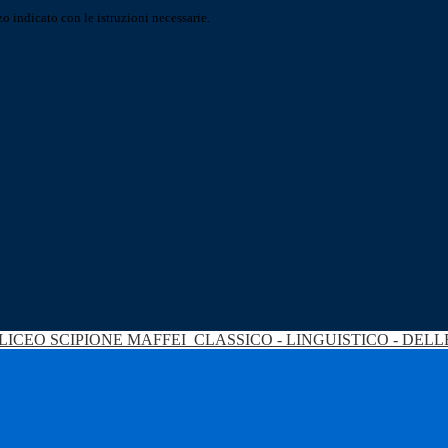
o indicato con le istruzioni necessarie.
LICEO SCIPIONE MAFFEI
CLASSICO - LINGUISTICO - DEL