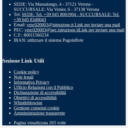
SEDE: Via Massalongo, 4 - 37121 Verona -
SUCCURSALE: Via Venier, 6 - 37138 Verona
Tel:
SEDE: Tel. +39 045 8001904 - SUCCURSALE: Tel.
+39 045 8349043
Email:
vrpc020003@istruzione.it
Link per inviare una mail
PEC:
vrpc020003@pec.istruzione.it
Link per inviare una mail
C.F.: 80011560234
IBAN: utilizzare il sistema PagoinRete
Sezione Link Utili
Cookie policy
Note legali
Informativa Privacy
Ufficio Relazioni con il Pubblico
Dichiarazione di accessibilità
Obiettivi di accessibilità
Whistleblowing
Gestione consensi cookie
Amministrazione trasparente
Pagina visualizzata
265
volte