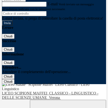
E-mail
Verrà inviato un messaggio
all'indirizzo indicato con le istruzioni necessarie.
E-mail inviata, si prega di controllare la casella di posta elettronica!
Errore
Chiudi
Successo
Chiudi
Informazione
Chiudi
Attendere...
Attendere il completamento dell'operazione...
Chiudi
Chiudi
LICEO SCIPIONE MAFFEI
CLASSICO - LINGUISTICO -
DELLE SCIENZE UMANE
Verona