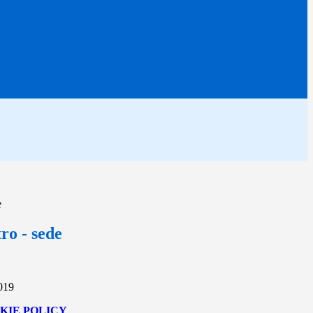
e
tro - sede
2019
KIE POLICY
.