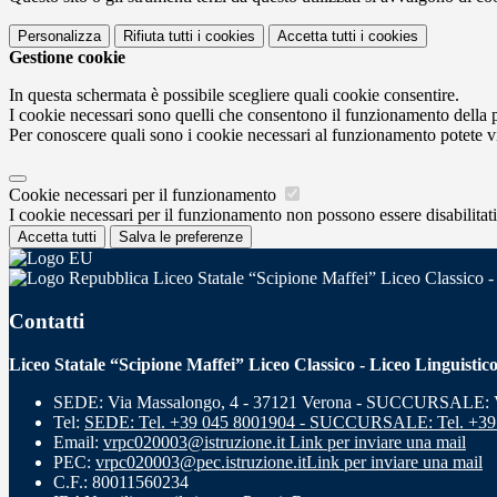
Personalizza
Rifiuta tutti
i cookies
Accetta tutti
i cookies
Gestione cookie
In questa schermata è possibile scegliere quali cookie consentire.
I cookie necessari sono quelli che consentono il funzionamento della pi
Per conoscere quali sono i cookie necessari al funzionamento potete v
Cookie necessari per il funzionamento
I cookie necessari per il funzionamento non possono essere disabilitati.
Accetta tutti
Salva le preferenze
Liceo Statale “Scipione Maffei” Liceo Classico -
Contatti
Liceo Statale “Scipione Maffei” Liceo Classico - Liceo Linguistic
SEDE: Via Massalongo, 4 - 37121 Verona - SUCCURSALE: Vi
Tel:
SEDE: Tel. +39 045 8001904 - SUCCURSALE: Tel. +39
Email:
vrpc020003@istruzione.it
Link per inviare una mail
PEC:
vrpc020003@pec.istruzione.it
Link per inviare una mail
C.F.: 80011560234