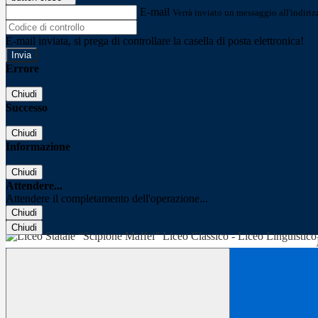
E-mail
Verrà inviato un messaggio all'indirizz
E-mail inviata, si prega di controllare la casella di posta elettronica!
Errore
Chiudi
Successo
Chiudi
Informazione
Chiudi
Attendere...
Attendere il completamento dell'operazione...
Chiudi
Chiudi