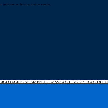
o indicato con le istruzioni necessarie.
LICEO SCIPIONE MAFFEI
CLASSICO - LINGUISTICO - DEL