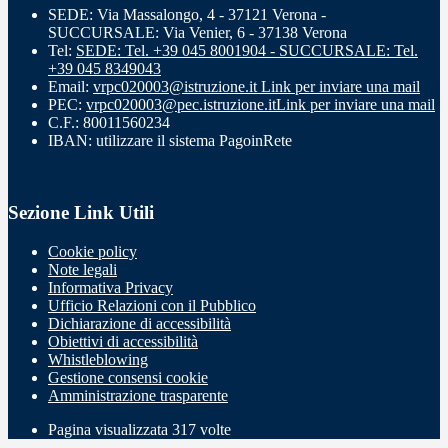
SEDE: Via Massalongo, 4 - 37121 Verona -
SUCCURSALE: Via Venier, 6 - 37138 Verona
Tel:
SEDE: Tel. +39 045 8001904 - SUCCURSALE: Tel.
+39 045 8349043
Email:
vrpc020003@istruzione.it
Link per inviare una mail
PEC:
vrpc020003@pec.istruzione.it
Link per inviare una mail
C.F.: 80011560234
IBAN: utilizzare il sistema PagoinRete
Sezione Link Utili
Cookie policy
Note legali
Informativa Privacy
Ufficio Relazioni con il Pubblico
Dichiarazione di accessibilità
Obiettivi di accessibilità
Whistleblowing
Gestione consensi cookie
Amministrazione trasparente
Pagina visualizzata
317
volte