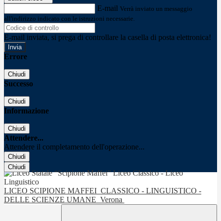
E-mail
Verrà inviato un messaggio
all'indirizzo indicato con le istruzioni necessarie.
E-mail inviata, si prega di controllare la casella di posta elettronica!
Errore
Chiudi
Successo
Chiudi
Informazione
Chiudi
Attendere...
Attendere il completamento dell'operazione...
Chiudi
Chiudi
LICEO SCIPIONE MAFFEI
CLASSICO - LINGUISTICO -
DELLE SCIENZE UMANE
Verona