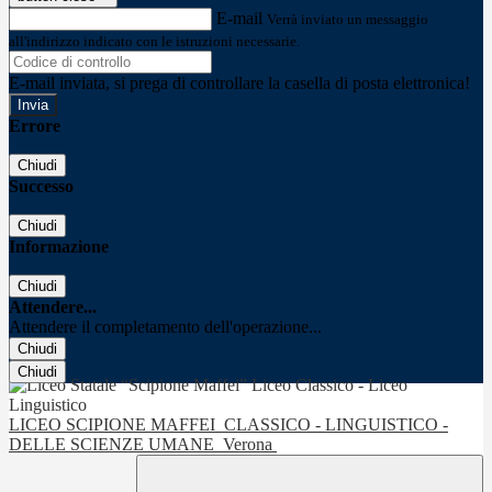
E-mail
Verrà inviato un messaggio
all'indirizzo indicato con le istruzioni necessarie.
E-mail inviata, si prega di controllare la casella di posta elettronica!
Errore
Chiudi
Successo
Chiudi
Informazione
Chiudi
Attendere...
Attendere il completamento dell'operazione...
Chiudi
Chiudi
LICEO SCIPIONE MAFFEI
CLASSICO - LINGUISTICO -
DELLE SCIENZE UMANE
Verona