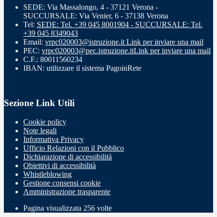
SEDE: Via Massalongo, 4 - 37121 Verona -
SUCCURSALE: Via Venier, 6 - 37138 Verona
Tel:
SEDE: Tel. +39 045 8001904 - SUCCURSALE: Tel.
+39 045 8349043
Email:
vrpc020003@istruzione.it
Link per inviare una mail
PEC:
vrpc020003@pec.istruzione.it
Link per inviare una mail
C.F.: 80011560234
IBAN: utilizzare il sistema PagoinRete
Sezione Link Utili
Cookie policy
Note legali
Informativa Privacy
Ufficio Relazioni con il Pubblico
Dichiarazione di accessibilità
Obiettivi di accessibilità
Whistleblowing
Gestione consensi cookie
Amministrazione trasparente
Pagina visualizzata
256
volte