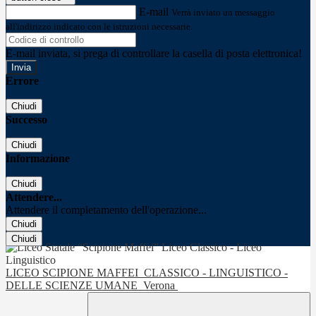
E-mail
Verrà inviato un messaggio
all'indirizzo indicato con le istruzioni necessarie.
E-mail inviata, si prega di controllare la casella di posta elettronica!
Errore
Chiudi
Successo
Chiudi
Informazione
Chiudi
Attendere...
Attendere il completamento dell'operazione...
Chiudi
Chiudi
LICEO SCIPIONE MAFFEI
CLASSICO - LINGUISTICO -
DELLE SCIENZE UMANE
Verona