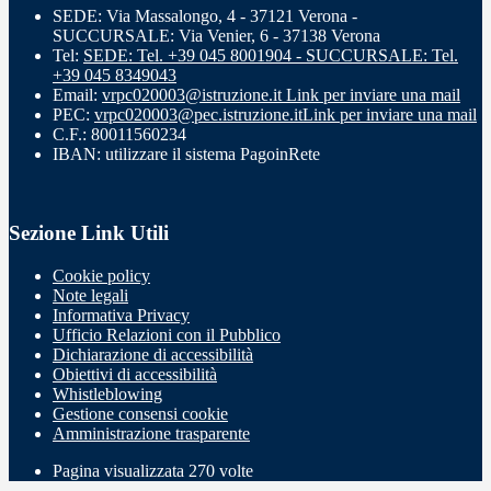
SEDE: Via Massalongo, 4 - 37121 Verona -
SUCCURSALE: Via Venier, 6 - 37138 Verona
Tel:
SEDE: Tel. +39 045 8001904 - SUCCURSALE: Tel.
+39 045 8349043
Email:
vrpc020003@istruzione.it
Link per inviare una mail
PEC:
vrpc020003@pec.istruzione.it
Link per inviare una mail
C.F.: 80011560234
IBAN: utilizzare il sistema PagoinRete
Sezione Link Utili
Cookie policy
Note legali
Informativa Privacy
Ufficio Relazioni con il Pubblico
Dichiarazione di accessibilità
Obiettivi di accessibilità
Whistleblowing
Gestione consensi cookie
Amministrazione trasparente
Pagina visualizzata
270
volte