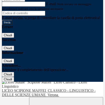
E-mail
Verrà inviato un messaggio
all'indirizzo indicato con le istruzioni necessarie.
E-mail inviata, si prega di controllare la casella di posta elettronica!
Errore
Chiudi
Successo
Chiudi
Informazione
Chiudi
Attendere...
Attendere il completamento dell'operazione...
Chiudi
Chiudi
LICEO SCIPIONE MAFFEI
CLASSICO - LINGUISTICO -
DELLE SCIENZE UMANE
Verona