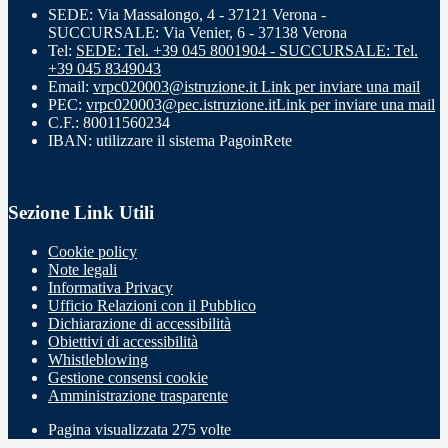
SEDE: Via Massalongo, 4 - 37121 Verona -
SUCCURSALE: Via Venier, 6 - 37138 Verona
Tel:
SEDE: Tel. +39 045 8001904 - SUCCURSALE: Tel.
+39 045 8349043
Email:
vrpc020003@istruzione.it
Link per inviare una mail
PEC:
vrpc020003@pec.istruzione.it
Link per inviare una mail
C.F.: 80011560234
IBAN: utilizzare il sistema PagoinRete
Sezione Link Utili
Cookie policy
Note legali
Informativa Privacy
Ufficio Relazioni con il Pubblico
Dichiarazione di accessibilità
Obiettivi di accessibilità
Whistleblowing
Gestione consensi cookie
Amministrazione trasparente
Pagina visualizzata
275
volte