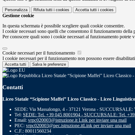
Personalizza
Rifiuta tutti
i cookies
Accetta tutti
i cookies
Gestione cookie
In questa schermata è possibile scegliere quali cookie consentire.
I cookie necessari sono quelli che consentono il funzionamento della pi
Per conoscere quali sono i cookie necessari al funzionamento potete v
Cookie necessari per il funzionamento
I cookie necessari per il funzionamento non possono essere disabilitati.
Accetta tutti
Salva le preferenze
Liceo Statale “Scipione Maffei” Liceo Classico -
Contatti
Liceo Statale “Scipione Maffei” Liceo Classico - Liceo Linguistic
SEDE: Via Massalongo, 4 - 37121 Verona - SUCCURSALE: Vi
Tel:
SEDE: Tel. +39 045 8001904 - SUCCURSALE: Tel. +39
Email:
vrpc020003@istruzione.it
Link per inviare una mail
PEC:
vrpc020003@pec.istruzione.it
Link per inviare una mail
C.F.: 80011560234