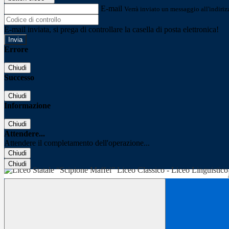
E-mail
Verrà inviato un messaggio all'indirizz
E-mail inviata, si prega di controllare la casella di posta elettronica!
Errore
Chiudi
Successo
Chiudi
Informazione
Chiudi
Attendere...
Attendere il completamento dell'operazione...
Chiudi
Chiudi