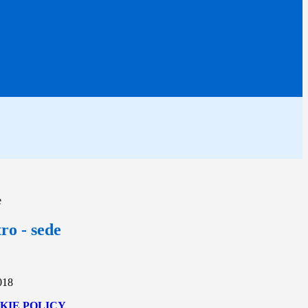
e
tro - sede
018
KIE POLICY
.