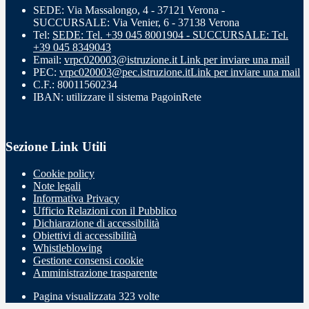
SEDE: Via Massalongo, 4 - 37121 Verona -
SUCCURSALE: Via Venier, 6 - 37138 Verona
Tel:
SEDE: Tel. +39 045 8001904 - SUCCURSALE: Tel.
+39 045 8349043
Email:
vrpc020003@istruzione.it
Link per inviare una mail
PEC:
vrpc020003@pec.istruzione.it
Link per inviare una mail
C.F.: 80011560234
IBAN: utilizzare il sistema PagoinRete
Sezione Link Utili
Cookie policy
Note legali
Informativa Privacy
Ufficio Relazioni con il Pubblico
Dichiarazione di accessibilità
Obiettivi di accessibilità
Whistleblowing
Gestione consensi cookie
Amministrazione trasparente
Pagina visualizzata
323
volte