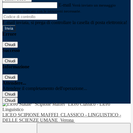
E-mail
Verrà inviato un messaggio
all'indirizzo indicato con le istruzioni necessarie.
E-mail inviata, si prega di controllare la casella di posta elettronica!
Errore
Chiudi
Successo
Chiudi
Informazione
Chiudi
Attendere...
Attendere il completamento dell'operazione...
Chiudi
Chiudi
LICEO SCIPIONE MAFFEI
CLASSICO - LINGUISTICO -
DELLE SCIENZE UMANE
Verona