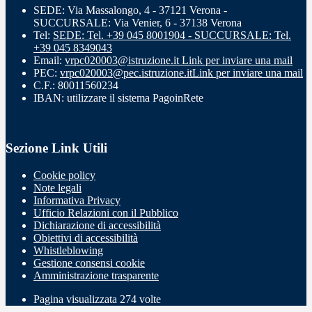
SEDE: Via Massalongo, 4 - 37121 Verona -
SUCCURSALE: Via Venier, 6 - 37138 Verona
Tel:
SEDE: Tel. +39 045 8001904 - SUCCURSALE: Tel.
+39 045 8349043
Email:
vrpc020003@istruzione.it
Link per inviare una mail
PEC:
vrpc020003@pec.istruzione.it
Link per inviare una mail
C.F.: 80011560234
IBAN: utilizzare il sistema PagoinRete
Sezione Link Utili
Cookie policy
Note legali
Informativa Privacy
Ufficio Relazioni con il Pubblico
Dichiarazione di accessibilità
Obiettivi di accessibilità
Whistleblowing
Gestione consensi cookie
Amministrazione trasparente
Pagina visualizzata
274
volte