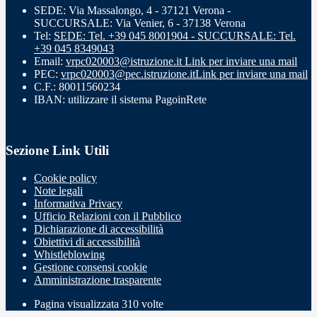
SEDE: Via Massalongo, 4 - 37121 Verona -
SUCCURSALE: Via Venier, 6 - 37138 Verona
Tel:
SEDE: Tel. +39 045 8001904 - SUCCURSALE: Tel.
+39 045 8349043
Email:
vrpc020003@istruzione.it
Link per inviare una mail
PEC:
vrpc020003@pec.istruzione.it
Link per inviare una mail
C.F.: 80011560234
IBAN: utilizzare il sistema PagoinRete
Sezione Link Utili
Cookie policy
Note legali
Informativa Privacy
Ufficio Relazioni con il Pubblico
Dichiarazione di accessibilità
Obiettivi di accessibilità
Whistleblowing
Gestione consensi cookie
Amministrazione trasparente
Pagina visualizzata
310
volte