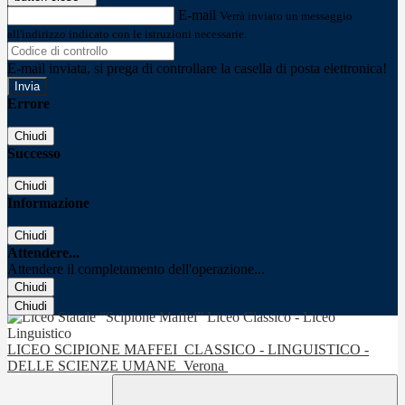
E-mail
Verrà inviato un messaggio
all'indirizzo indicato con le istruzioni necessarie.
E-mail inviata, si prega di controllare la casella di posta elettronica!
Errore
Chiudi
Successo
Chiudi
Informazione
Chiudi
Attendere...
Attendere il completamento dell'operazione...
Chiudi
Chiudi
LICEO SCIPIONE MAFFEI
CLASSICO - LINGUISTICO -
DELLE SCIENZE UMANE
Verona