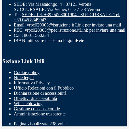
SEDE: Via Massalongo, 4 - 37121 Verona -
SUCCURSALE: Via Venier, 6 - 37138 Verona
Tel:
SEDE: Tel. +39 045 8001904 - SUCCURSALE: Tel.
+39 045 8349043
Email:
vrpc020003@istruzione.it
Link per inviare una mail
PEC:
vrpc020003@pec.istruzione.it
Link per inviare una mail
C.F.: 80011560234
IBAN: utilizzare il sistema PagoinRete
Sezione Link Utili
Cookie policy
Note legali
Informativa Privacy
Ufficio Relazioni con il Pubblico
Dichiarazione di accessibilità
Obiettivi di accessibilità
Whistleblowing
Gestione consensi cookie
Amministrazione trasparente
Pagina visualizzata
238
volte