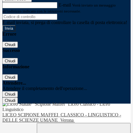
E-mail
Verrà inviato un messaggio
all'indirizzo indicato con le istruzioni necessarie.
E-mail inviata, si prega di controllare la casella di posta elettronica!
Errore
Chiudi
Successo
Chiudi
Informazione
Chiudi
Attendere...
Attendere il completamento dell'operazione...
Chiudi
Chiudi
LICEO SCIPIONE MAFFEI
CLASSICO - LINGUISTICO -
DELLE SCIENZE UMANE
Verona