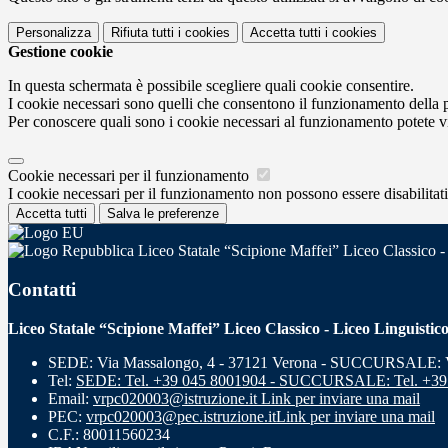
Personalizza
Rifiuta tutti
i cookies
Accetta tutti
i cookies
Gestione cookie
In questa schermata è possibile scegliere quali cookie consentire.
I cookie necessari sono quelli che consentono il funzionamento della pi
Per conoscere quali sono i cookie necessari al funzionamento potete v
Cookie necessari per il funzionamento
I cookie necessari per il funzionamento non possono essere disabilitati.
Accetta tutti
Salva le preferenze
Liceo Statale “Scipione Maffei” Liceo Classico -
Contatti
Liceo Statale “Scipione Maffei” Liceo Classico - Liceo Linguistic
SEDE: Via Massalongo, 4 - 37121 Verona - SUCCURSALE: Vi
Tel:
SEDE: Tel. +39 045 8001904 - SUCCURSALE: Tel. +39
Email:
vrpc020003@istruzione.it
Link per inviare una mail
PEC:
vrpc020003@pec.istruzione.it
Link per inviare una mail
C.F.: 80011560234