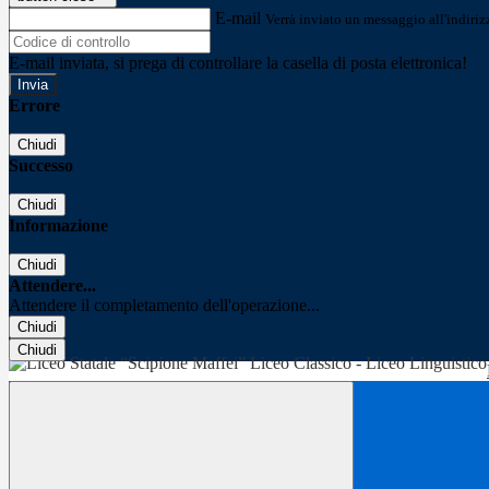
E-mail
Verrà inviato un messaggio all'indirizz
E-mail inviata, si prega di controllare la casella di posta elettronica!
Errore
Chiudi
Successo
Chiudi
Informazione
Chiudi
Attendere...
Attendere il completamento dell'operazione...
Chiudi
Chiudi