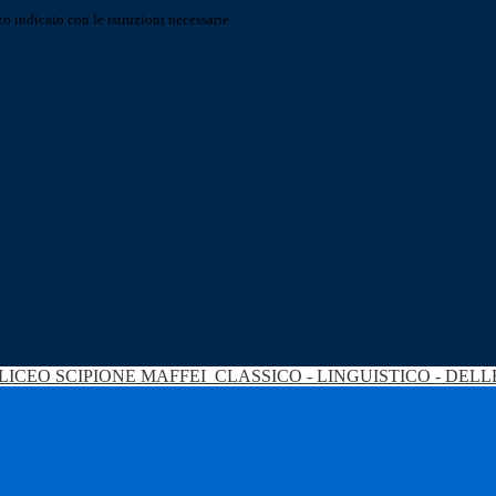
o indicato con le istruzioni necessarie.
LICEO SCIPIONE MAFFEI
CLASSICO - LINGUISTICO - DEL