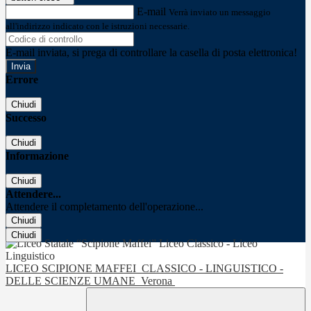
E-mail
Verrà inviato un messaggio
all'indirizzo indicato con le istruzioni necessarie.
E-mail inviata, si prega di controllare la casella di posta elettronica!
Errore
Chiudi
Successo
Chiudi
Informazione
Chiudi
Attendere...
Attendere il completamento dell'operazione...
Chiudi
Chiudi
LICEO SCIPIONE MAFFEI
CLASSICO - LINGUISTICO -
DELLE SCIENZE UMANE
Verona