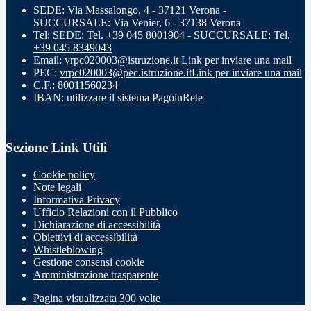
SEDE: Via Massalongo, 4 - 37121 Verona -
SUCCURSALE: Via Venier, 6 - 37138 Verona
Tel:
SEDE: Tel. +39 045 8001904 - SUCCURSALE: Tel.
+39 045 8349043
Email:
vrpc020003@istruzione.it
Link per inviare una mail
PEC:
vrpc020003@pec.istruzione.it
Link per inviare una mail
C.F.: 80011560234
IBAN: utilizzare il sistema PagoinRete
Sezione Link Utili
Cookie policy
Note legali
Informativa Privacy
Ufficio Relazioni con il Pubblico
Dichiarazione di accessibilità
Obiettivi di accessibilità
Whistleblowing
Gestione consensi cookie
Amministrazione trasparente
Pagina visualizzata
300
volte