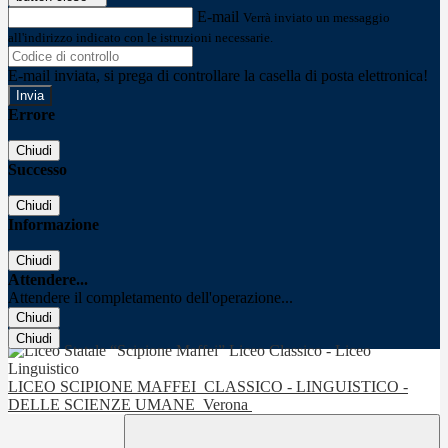
E-mail
Verrà inviato un messaggio
all'indirizzo indicato con le istruzioni necessarie.
E-mail inviata, si prega di controllare la casella di posta elettronica!
Errore
Chiudi
Successo
Chiudi
Informazione
Chiudi
Attendere...
Attendere il completamento dell'operazione...
Chiudi
Chiudi
LICEO SCIPIONE MAFFEI
CLASSICO - LINGUISTICO -
DELLE SCIENZE UMANE
Verona