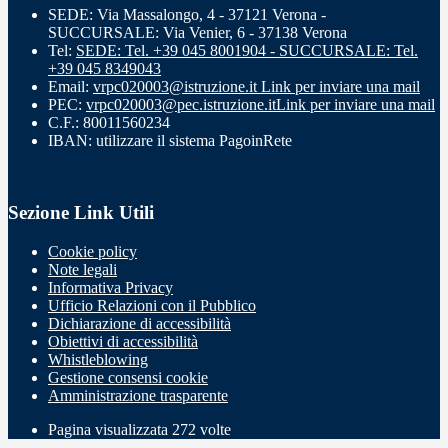
SEDE: Via Massalongo, 4 - 37121 Verona -
SUCCURSALE: Via Venier, 6 - 37138 Verona
Tel:
SEDE: Tel. +39 045 8001904 - SUCCURSALE: Tel.
+39 045 8349043
Email:
vrpc020003@istruzione.it
Link per inviare una mail
PEC:
vrpc020003@pec.istruzione.it
Link per inviare una mail
C.F.: 80011560234
IBAN: utilizzare il sistema PagoinRete
Sezione Link Utili
Cookie policy
Note legali
Informativa Privacy
Ufficio Relazioni con il Pubblico
Dichiarazione di accessibilità
Obiettivi di accessibilità
Whistleblowing
Gestione consensi cookie
Amministrazione trasparente
Pagina visualizzata
272
volte