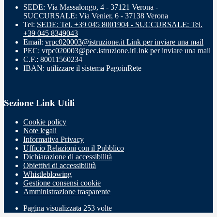
SEDE: Via Massalongo, 4 - 37121 Verona -
SUCCURSALE: Via Venier, 6 - 37138 Verona
Tel:
SEDE: Tel. +39 045 8001904 - SUCCURSALE: Tel.
+39 045 8349043
Email:
vrpc020003@istruzione.it
Link per inviare una mail
PEC:
vrpc020003@pec.istruzione.it
Link per inviare una mail
C.F.: 80011560234
IBAN: utilizzare il sistema PagoinRete
Sezione Link Utili
Cookie policy
Note legali
Informativa Privacy
Ufficio Relazioni con il Pubblico
Dichiarazione di accessibilità
Obiettivi di accessibilità
Whistleblowing
Gestione consensi cookie
Amministrazione trasparente
Pagina visualizzata
253
volte