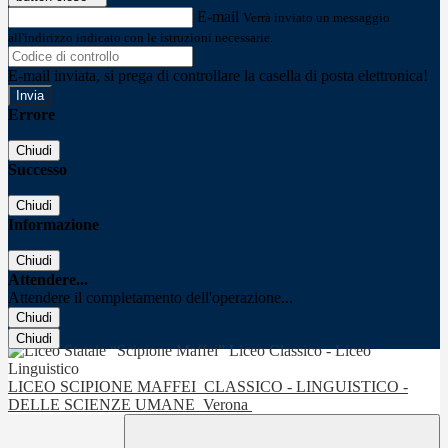
E-mail
Verrà inviato un messaggio
all'indirizzo indicato con le istruzioni necessarie.
E-mail inviata, si prega di controllare la casella di posta elettronica!
Errore
Chiudi
Successo
Chiudi
Informazione
Chiudi
Attendere...
Attendere il completamento dell'operazione...
Chiudi
Chiudi
LICEO SCIPIONE MAFFEI
CLASSICO - LINGUISTICO -
DELLE SCIENZE UMANE
Verona