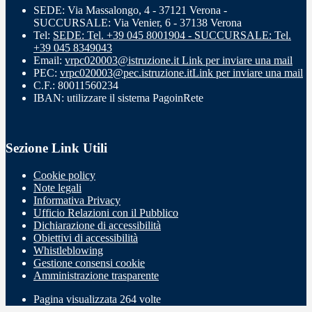
SEDE: Via Massalongo, 4 - 37121 Verona -
SUCCURSALE: Via Venier, 6 - 37138 Verona
Tel:
SEDE: Tel. +39 045 8001904 - SUCCURSALE: Tel.
+39 045 8349043
Email:
vrpc020003@istruzione.it
Link per inviare una mail
PEC:
vrpc020003@pec.istruzione.it
Link per inviare una mail
C.F.: 80011560234
IBAN: utilizzare il sistema PagoinRete
Sezione Link Utili
Cookie policy
Note legali
Informativa Privacy
Ufficio Relazioni con il Pubblico
Dichiarazione di accessibilità
Obiettivi di accessibilità
Whistleblowing
Gestione consensi cookie
Amministrazione trasparente
Pagina visualizzata
264
volte