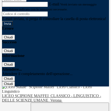
E-mail
Verrà inviato un messaggio
all'indirizzo indicato con le istruzioni necessarie.
E-mail inviata, si prega di controllare la casella di posta elettronica!
Errore
Chiudi
Successo
Chiudi
Informazione
Chiudi
Attendere...
Attendere il completamento dell'operazione...
Chiudi
Chiudi
LICEO SCIPIONE MAFFEI
CLASSICO - LINGUISTICO -
DELLE SCIENZE UMANE
Verona