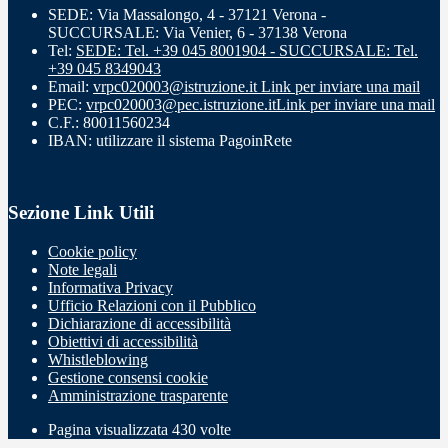
SEDE: Via Massalongo, 4 - 37121 Verona -
SUCCURSALE: Via Venier, 6 - 37138 Verona
Tel:
SEDE: Tel. +39 045 8001904 - SUCCURSALE: Tel.
+39 045 8349043
Email:
vrpc020003@istruzione.it
Link per inviare una mail
PEC:
vrpc020003@pec.istruzione.it
Link per inviare una mail
C.F.: 80011560234
IBAN: utilizzare il sistema PagoinRete
Sezione Link Utili
Cookie policy
Note legali
Informativa Privacy
Ufficio Relazioni con il Pubblico
Dichiarazione di accessibilità
Obiettivi di accessibilità
Whistleblowing
Gestione consensi cookie
Amministrazione trasparente
Pagina visualizzata
430
volte