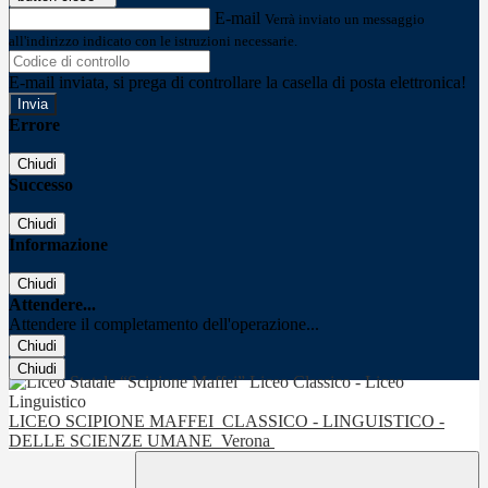
E-mail
Verrà inviato un messaggio
all'indirizzo indicato con le istruzioni necessarie.
E-mail inviata, si prega di controllare la casella di posta elettronica!
Errore
Chiudi
Successo
Chiudi
Informazione
Chiudi
Attendere...
Attendere il completamento dell'operazione...
Chiudi
Chiudi
LICEO SCIPIONE MAFFEI
CLASSICO - LINGUISTICO -
DELLE SCIENZE UMANE
Verona