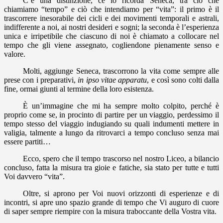
C’è una distinzione, ce lo ricorda Seneca, tra ciò che
chiamiamo “tempo” e ciò che intendiamo per “vita”: il primo è il
trascorrere inesorabile dei cicli e dei movimenti temporali e astrali,
indifferente a noi, ai nostri desideri e sogni; la seconda è l’esperienza
unica e irripetibile che ciascuno di noi è chiamato a collocare nel
tempo che gli viene assegnato, cogliendone pienamente senso e
valore.
Molti, aggiunge Seneca, trascorrono la vita come sempre alle
prese con i preparativi,
in ipso vitae apparatu
, e così sono colti dalla
fine, ormai giunti al termine della loro esistenza.
È un’immagine che mi ha sempre molto colpito, perché è
proprio come se, in procinto di partire per un viaggio, perdessimo il
tempo stesso del viaggio indugiando su quali indumenti mettere in
valigia, talmente a lungo da ritrovarci a tempo concluso senza mai
essere partiti…
Ecco, spero che il tempo trascorso nel nostro Liceo, a bilancio
concluso, fatta la misura tra gioie e fatiche, sia stato per tutte e tutti
Voi davvero “vita”.
Oltre, si aprono per Voi nuovi orizzonti di esperienze e di
incontri, si apre uno spazio grande di tempo che Vi auguro di cuore
di saper sempre riempire con la misura traboccante della Vostra vita.