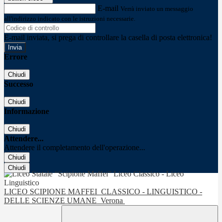
E-mail
Verrà inviato un messaggio
all'indirizzo indicato con le istruzioni necessarie.
E-mail inviata, si prega di controllare la casella di posta elettronica!
Errore
Chiudi
Successo
Chiudi
Informazione
Chiudi
Attendere...
Attendere il completamento dell'operazione...
Chiudi
Chiudi
LICEO SCIPIONE MAFFEI
CLASSICO - LINGUISTICO -
DELLE SCIENZE UMANE
Verona