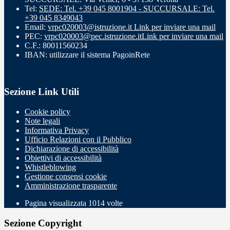
Tel:
SEDE: Tel. +39 045 8001904 - SUCCURSALE: Tel.
+39 045 8349043
Email:
vrpc020003@istruzione.it
Link per inviare una mail
PEC:
vrpc020003@pec.istruzione.it
Link per inviare una mail
C.F.: 80011560234
IBAN: utilizzare il sistema PagoinRete
Sezione Link Utili
Cookie policy
Note legali
Informativa Privacy
Ufficio Relazioni con il Pubblico
Dichiarazione di accessibilità
Obiettivi di accessibilità
Whistleblowing
Gestione consensi cookie
Amministrazione trasparente
Pagina visualizzata
1014
volte
Sezione Copyright