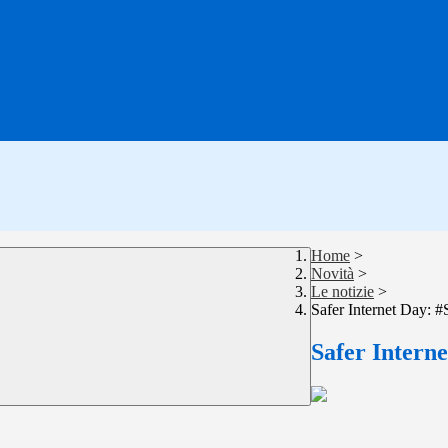
Home
>
Novità
>
Le notizie
>
Safer Internet Day: 
Safer Intern