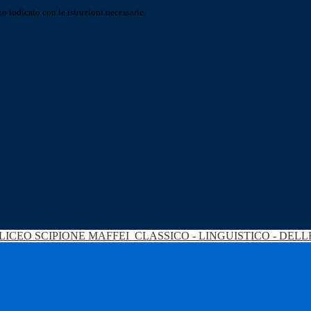
o indicato con le istruzioni necessarie.
LICEO SCIPIONE MAFFEI
CLASSICO - LINGUISTICO - DEL