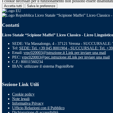
I cookie necessari per il funzionamento non possono essere disabilitati.
Accetta tutti
Salva le preferenze
Liceo Statale “Scipione Maffei” Liceo Classico -
Contatti
Liceo Statale “Scipione Maffei” Liceo Classico - Liceo Linguistic
SEDE: Via Massalongo, 4 - 37121 Verona - SUCCURSALE: Vi
Tel:
SEDE: Tel. +39 045 8001904 - SUCCURSALE: Tel. +39
Email:
vrpc020003@istruzione.it
Link per inviare una mail
PEC:
vrpc020003@pec.istruzione.it
Link per inviare una mail
C.F.: 80011560234
IBAN: utilizzare il sistema PagoinRete
Sezione Link Utili
Cookie policy
Note legali
Informativa Privacy
Ufficio Relazioni con il Pubblico
Dichiarazione di accessibilità