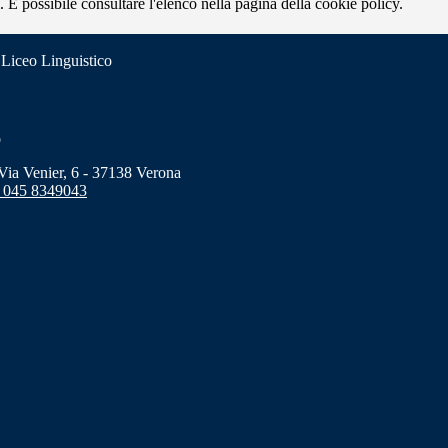
 È possibile consultare l'elenco nella pagina della cookie policy.
 Liceo Linguistico
o
a Venier, 6 - 37138 Verona
 045 8349043