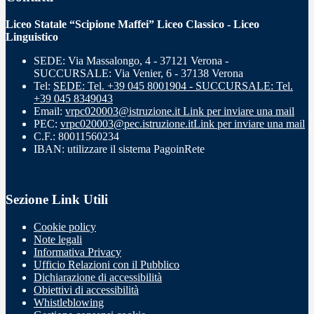
Liceo Statale “Scipione Maffei” Liceo Classico - Liceo
Linguistico
SEDE: Via Massalongo, 4 - 37121 Verona -
SUCCURSALE: Via Venier, 6 - 37138 Verona
Tel:
SEDE: Tel. +39 045 8001904 - SUCCURSALE: Tel.
+39 045 8349043
Email:
vrpc020003@istruzione.it
Link per inviare una mail
PEC:
vrpc020003@pec.istruzione.it
Link per inviare una mail
C.F.: 80011560234
IBAN: utilizzare il sistema PagoinRete
Sezione Link Utili
Cookie policy
Note legali
Informativa Privacy
Ufficio Relazioni con il Pubblico
Dichiarazione di accessibilità
Obiettivi di accessibilità
Whistleblowing