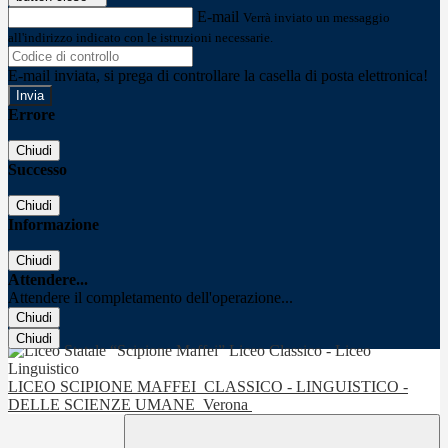
E-mail
Verrà inviato un messaggio
all'indirizzo indicato con le istruzioni necessarie.
E-mail inviata, si prega di controllare la casella di posta elettronica!
Errore
Chiudi
Successo
Chiudi
Informazione
Chiudi
Attendere...
Attendere il completamento dell'operazione...
Chiudi
Chiudi
LICEO SCIPIONE MAFFEI
CLASSICO - LINGUISTICO -
DELLE SCIENZE UMANE
Verona