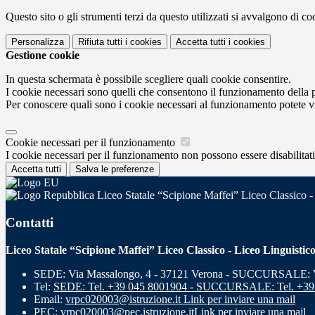
Questo sito o gli strumenti terzi da questo utilizzati si avvalgono di coo
Personalizza
Rifiuta tutti
i cookies
Accetta tutti
i cookies
Gestione cookie
In questa schermata è possibile scegliere quali cookie consentire.
I cookie necessari sono quelli che consentono il funzionamento della pi
Per conoscere quali sono i cookie necessari al funzionamento potete v
Cookie necessari per il funzionamento
I cookie necessari per il funzionamento non possono essere disabilitati.
Accetta tutti
Salva le preferenze
Liceo Statale “Scipione Maffei” Liceo Classico -
Contatti
Liceo Statale “Scipione Maffei” Liceo Classico - Liceo Linguistic
SEDE: Via Massalongo, 4 - 37121 Verona - SUCCURSALE: Vi
Tel:
SEDE: Tel. +39 045 8001904 - SUCCURSALE: Tel. +39
Email:
vrpc020003@istruzione.it
Link per inviare una mail
PEC:
vrpc020003@pec.istruzione.it
Link per inviare una mail