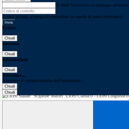
E-mail
Verrà inviato un messaggio all'indirizz
E-mail inviata, si prega di controllare la casella di posta elettronica!
Errore
Chiudi
Successo
Chiudi
Informazione
Chiudi
Attendere...
Attendere il completamento dell'operazione...
Chiudi
Chiudi