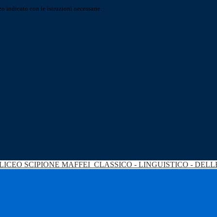
o indicato con le istruzioni necessarie.
LICEO SCIPIONE MAFFEI
CLASSICO - LINGUISTICO - DEL