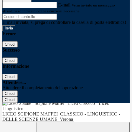
E-mail
Verrà inviato un messaggio
all'indirizzo indicato con le istruzioni necessarie.
E-mail inviata, si prega di controllare la casella di posta elettronica!
Errore
Chiudi
Successo
Chiudi
Informazione
Chiudi
Attendere...
Attendere il completamento dell'operazione...
Chiudi
Chiudi
LICEO SCIPIONE MAFFEI
CLASSICO - LINGUISTICO -
DELLE SCIENZE UMANE
Verona