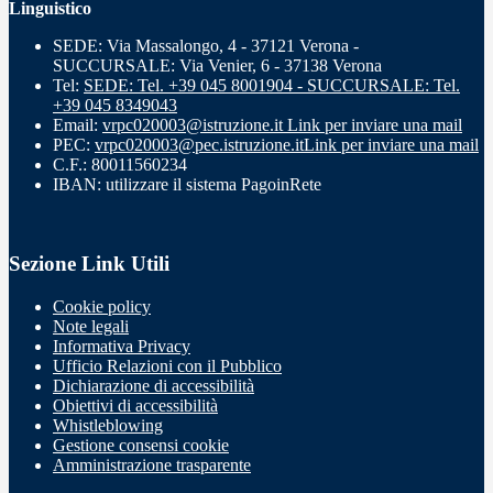
Linguistico
SEDE: Via Massalongo, 4 - 37121 Verona -
SUCCURSALE: Via Venier, 6 - 37138 Verona
Tel:
SEDE: Tel. +39 045 8001904 - SUCCURSALE: Tel.
+39 045 8349043
Email:
vrpc020003@istruzione.it
Link per inviare una mail
PEC:
vrpc020003@pec.istruzione.it
Link per inviare una mail
C.F.: 80011560234
IBAN: utilizzare il sistema PagoinRete
Sezione Link Utili
Cookie policy
Note legali
Informativa Privacy
Ufficio Relazioni con il Pubblico
Dichiarazione di accessibilità
Obiettivi di accessibilità
Whistleblowing
Gestione consensi cookie
Amministrazione trasparente