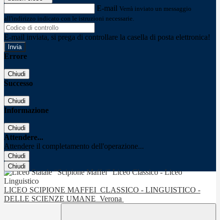
E-mail
Verrà inviato un messaggio
all'indirizzo indicato con le istruzioni necessarie.
E-mail inviata, si prega di controllare la casella di posta elettronica!
Errore
Chiudi
Successo
Chiudi
Informazione
Chiudi
Attendere...
Attendere il completamento dell'operazione...
Chiudi
Chiudi
LICEO SCIPIONE MAFFEI
CLASSICO - LINGUISTICO -
DELLE SCIENZE UMANE
Verona