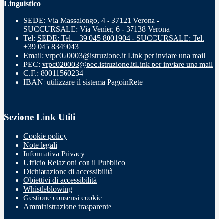
Linguistico
SEDE: Via Massalongo, 4 - 37121 Verona -
SUCCURSALE: Via Venier, 6 - 37138 Verona
Tel:
SEDE: Tel. +39 045 8001904 - SUCCURSALE: Tel.
+39 045 8349043
Email:
vrpc020003@istruzione.it
Link per inviare una mail
PEC:
vrpc020003@pec.istruzione.it
Link per inviare una mail
C.F.: 80011560234
IBAN: utilizzare il sistema PagoinRete
Sezione Link Utili
Cookie policy
Note legali
Informativa Privacy
Ufficio Relazioni con il Pubblico
Dichiarazione di accessibilità
Obiettivi di accessibilità
Whistleblowing
Gestione consensi cookie
Amministrazione trasparente