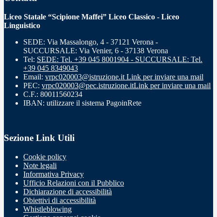
Liceo Statale “Scipione Maffei” Liceo Classico - Liceo
Linguistico
SEDE: Via Massalongo, 4 - 37121 Verona -
SUCCURSALE: Via Venier, 6 - 37138 Verona
Tel:
SEDE: Tel. +39 045 8001904 - SUCCURSALE: Tel.
+39 045 8349043
Email:
vrpc020003@istruzione.it
Link per inviare una mail
PEC:
vrpc020003@pec.istruzione.it
Link per inviare una mail
C.F.: 80011560234
IBAN: utilizzare il sistema PagoinRete
Sezione Link Utili
Cookie policy
Note legali
Informativa Privacy
Ufficio Relazioni con il Pubblico
Dichiarazione di accessibilità
Obiettivi di accessibilità
Whistleblowing