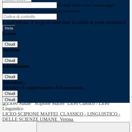
E-mail
Verrà inviato un messaggio
all'indirizzo indicato con le istruzioni necessarie.
E-mail inviata, si prega di controllare la casella di posta elettronica!
Errore
Chiudi
Successo
Chiudi
Informazione
Chiudi
Attendere...
Attendere il completamento dell'operazione...
Chiudi
Chiudi
LICEO SCIPIONE MAFFEI
CLASSICO - LINGUISTICO -
DELLE SCIENZE UMANE
Verona