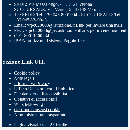
SEDE: Via Massalongo, 4 - 37121 Verona -
SUCCURSALE: Via Venier, 6 - 37138 Verona
Tel:
SEDE: Tel. +39 045 8001904 - SUCCURSALE: Tel.
+39 045 8349043
Email:
vrpc020003@istruzione.it
Link per inviare una mail
PEC:
vrpc020003@pec.istruzione.it
Link per inviare una mail
C.F.: 80011560234
IBAN: utilizzare il sistema PagoinRete
Sezione Link Utili
Cookie policy
Note legali
Informativa Privacy
Ufficio Relazioni con il Pubblico
Dichiarazione di accessibilità
Obiettivi di accessibilità
Whistleblowing
Gestione consensi cookie
Amministrazione trasparente
Pagina visualizzata
279
volte