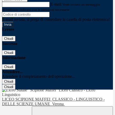
E-mail
Verrà inviato un messaggio
all'indirizzo indicato con le istruzioni necessarie.
E-mail inviata, si prega di controllare la casella di posta elettronica!
Errore
Chiudi
Successo
Chiudi
Informazione
Chiudi
Attendere...
Attendere il completamento dell'operazione...
Chiudi
Chiudi
LICEO SCIPIONE MAFFEI
CLASSICO - LINGUISTICO -
DELLE SCIENZE UMANE
Verona