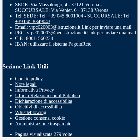
SEDE: Via Massalongo, 4 - 37121 Verona -
SUCCURSALE: Via Venier, 6 - 37138 Verona
Tel:
SEDE: Tel. +39 045 8001904 - SUCCURSALE: Tel.
+39 045 8349043
Email:
vrpc020003@istruzione.it
Link per inviare una mail
PEC:
vrpc020003@pec.istruzione.it
Link per inviare una mail
C.F.: 80011560234
IBAN: utilizzare il sistema PagoinRete
Sezione Link Utili
Cookie policy
Note legali
Informativa Privacy
Ufficio Relazioni con il Pubblico
Dichiarazione di accessibilità
Obiettivi di accessibilità
Whistleblowing
Gestione consensi cookie
Amministrazione trasparente
Pagina visualizzata
279
volte