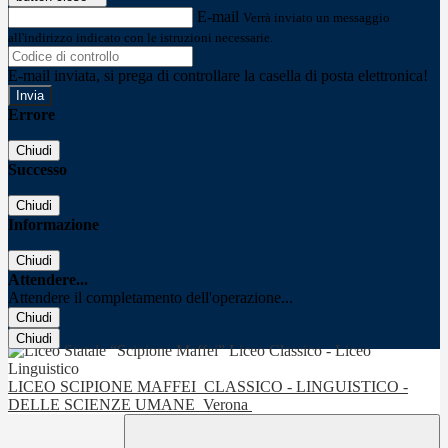
E-mail
Verrà inviato un messaggio
all'indirizzo indicato con le istruzioni necessarie.
E-mail inviata, si prega di controllare la casella di posta elettronica!
Errore
Chiudi
Successo
Chiudi
Informazione
Chiudi
Attendere...
Attendere il completamento dell'operazione...
Chiudi
Chiudi
LICEO SCIPIONE MAFFEI
CLASSICO - LINGUISTICO -
DELLE SCIENZE UMANE
Verona