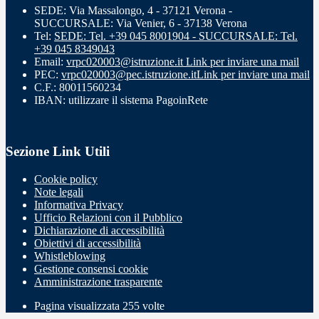
SEDE: Via Massalongo, 4 - 37121 Verona -
SUCCURSALE: Via Venier, 6 - 37138 Verona
Tel:
SEDE: Tel. +39 045 8001904 - SUCCURSALE: Tel.
+39 045 8349043
Email:
vrpc020003@istruzione.it
Link per inviare una mail
PEC:
vrpc020003@pec.istruzione.it
Link per inviare una mail
C.F.: 80011560234
IBAN: utilizzare il sistema PagoinRete
Sezione Link Utili
Cookie policy
Note legali
Informativa Privacy
Ufficio Relazioni con il Pubblico
Dichiarazione di accessibilità
Obiettivi di accessibilità
Whistleblowing
Gestione consensi cookie
Amministrazione trasparente
Pagina visualizzata
255
volte