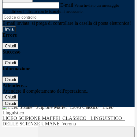
E-mail
Verrà inviato un messaggio
all'indirizzo indicato con le istruzioni necessarie.
E-mail inviata, si prega di controllare la casella di posta elettronica!
Errore
Chiudi
Successo
Chiudi
Informazione
Chiudi
Attendere...
Attendere il completamento dell'operazione...
Chiudi
Chiudi
LICEO SCIPIONE MAFFEI
CLASSICO - LINGUISTICO -
DELLE SCIENZE UMANE
Verona