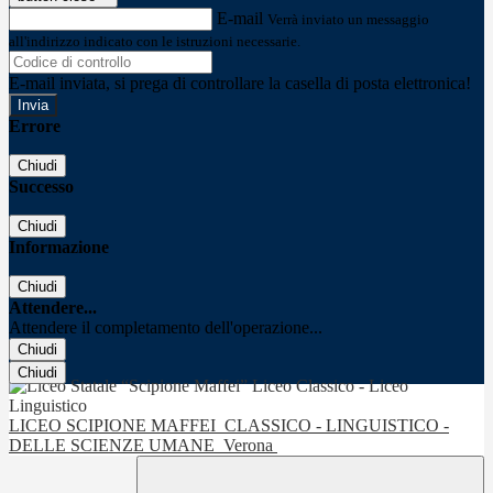
E-mail
Verrà inviato un messaggio
all'indirizzo indicato con le istruzioni necessarie.
E-mail inviata, si prega di controllare la casella di posta elettronica!
Errore
Chiudi
Successo
Chiudi
Informazione
Chiudi
Attendere...
Attendere il completamento dell'operazione...
Chiudi
Chiudi
LICEO SCIPIONE MAFFEI
CLASSICO - LINGUISTICO -
DELLE SCIENZE UMANE
Verona