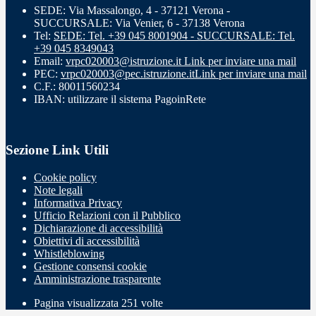
SEDE: Via Massalongo, 4 - 37121 Verona -
SUCCURSALE: Via Venier, 6 - 37138 Verona
Tel:
SEDE: Tel. +39 045 8001904 - SUCCURSALE: Tel.
+39 045 8349043
Email:
vrpc020003@istruzione.it
Link per inviare una mail
PEC:
vrpc020003@pec.istruzione.it
Link per inviare una mail
C.F.: 80011560234
IBAN: utilizzare il sistema PagoinRete
Sezione Link Utili
Cookie policy
Note legali
Informativa Privacy
Ufficio Relazioni con il Pubblico
Dichiarazione di accessibilità
Obiettivi di accessibilità
Whistleblowing
Gestione consensi cookie
Amministrazione trasparente
Pagina visualizzata
251
volte