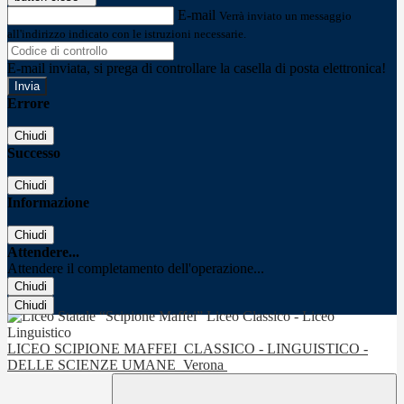
E-mail
Verrà inviato un messaggio
all'indirizzo indicato con le istruzioni necessarie.
E-mail inviata, si prega di controllare la casella di posta elettronica!
Errore
Chiudi
Successo
Chiudi
Informazione
Chiudi
Attendere...
Attendere il completamento dell'operazione...
Chiudi
Chiudi
LICEO SCIPIONE MAFFEI
CLASSICO - LINGUISTICO -
DELLE SCIENZE UMANE
Verona