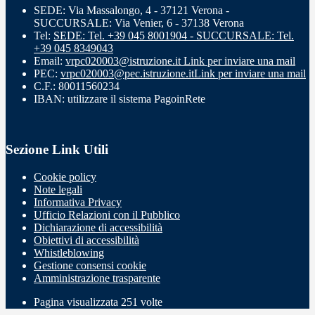
SEDE: Via Massalongo, 4 - 37121 Verona -
SUCCURSALE: Via Venier, 6 - 37138 Verona
Tel:
SEDE: Tel. +39 045 8001904 - SUCCURSALE: Tel.
+39 045 8349043
Email:
vrpc020003@istruzione.it
Link per inviare una mail
PEC:
vrpc020003@pec.istruzione.it
Link per inviare una mail
C.F.: 80011560234
IBAN: utilizzare il sistema PagoinRete
Sezione Link Utili
Cookie policy
Note legali
Informativa Privacy
Ufficio Relazioni con il Pubblico
Dichiarazione di accessibilità
Obiettivi di accessibilità
Whistleblowing
Gestione consensi cookie
Amministrazione trasparente
Pagina visualizzata
251
volte