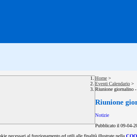
Home
>
Eventi Calendario
>
Riunione giornalino -
Riunione gior
Notizie
Pubblicato il 09-04-
kie necessari al funzionamento ed utili alle finalità illustrate nella
COO