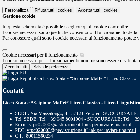
Personalizza
Rifiuta tutti
i cookies
Accetta tutti
i cookies
Gestione cookie
In questa schermata è possibile scegliere quali cookie consentire.
I cookie necessari sono quelli che consentono il funzionamento della pi
Per conoscere quali sono i cookie necessari al funzionamento potete v
Cookie necessari per il funzionamento
I cookie necessari per il funzionamento non possono essere disabilitati.
Accetta tutti
Salva le preferenze
Liceo Statale “Scipione Maffei” Liceo Classico -
Contatti
Liceo Statale “Scipione Maffei” Liceo Classico - Liceo Linguistic
SEDE: Via Massalongo, 4 - 37121 Verona - SUCCURSALE: Vi
Tel:
SEDE: Tel. +39 045 8001904 - SUCCURSALE: Tel. +39
Email:
vrpc020003@istruzione.it
Link per inviare una mail
PEC:
vrpc020003@pec.istruzione.it
Link per inviare una mail
C.F.: 80011560234