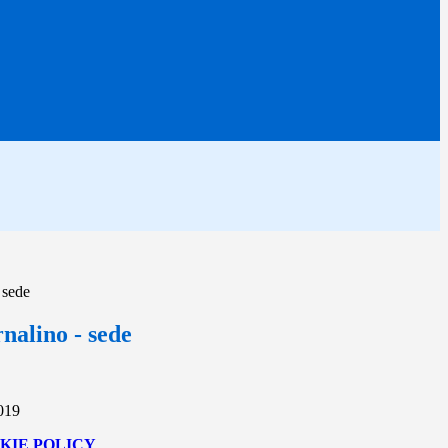
 sede
nalino - sede
2019
KIE POLICY
.