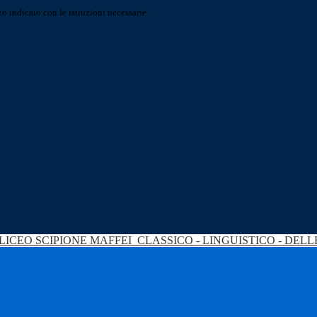
o indicato con le istruzioni necessarie.
LICEO SCIPIONE MAFFEI
CLASSICO - LINGUISTICO - DEL