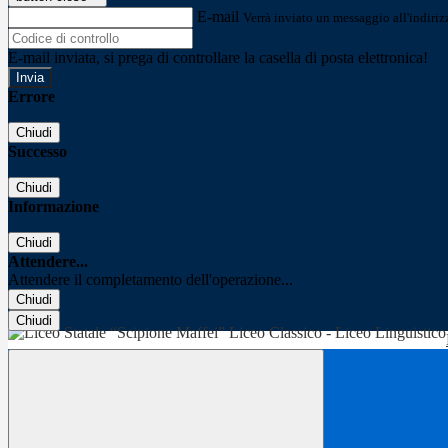
E-mail
Verrà inviato un messaggio all'indirizz
E-mail inviata, si prega di controllare la casella di posta elettronica!
Errore
Chiudi
Successo
Chiudi
Informazione
Chiudi
Attendere...
Attendere il completamento dell'operazione...
Chiudi
Chiudi