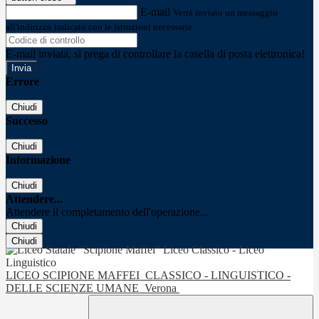
E-mail
Verrà inviato un messaggio
all'indirizzo indicato con le istruzioni necessarie.
E-mail inviata, si prega di controllare la casella di posta elettronica!
Errore
Chiudi
Successo
Chiudi
Informazione
Chiudi
Attendere...
Attendere il completamento dell'operazione...
Chiudi
Chiudi
LICEO SCIPIONE MAFFEI
CLASSICO - LINGUISTICO -
DELLE SCIENZE UMANE
Verona