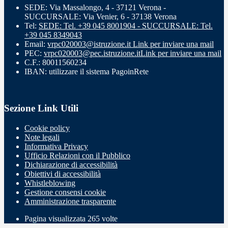
SEDE: Via Massalongo, 4 - 37121 Verona -
SUCCURSALE: Via Venier, 6 - 37138 Verona
Tel:
SEDE: Tel. +39 045 8001904 - SUCCURSALE: Tel.
+39 045 8349043
Email:
vrpc020003@istruzione.it
Link per inviare una mail
PEC:
vrpc020003@pec.istruzione.it
Link per inviare una mail
C.F.: 80011560234
IBAN: utilizzare il sistema PagoinRete
Sezione Link Utili
Cookie policy
Note legali
Informativa Privacy
Ufficio Relazioni con il Pubblico
Dichiarazione di accessibilità
Obiettivi di accessibilità
Whistleblowing
Gestione consensi cookie
Amministrazione trasparente
Pagina visualizzata
265
volte