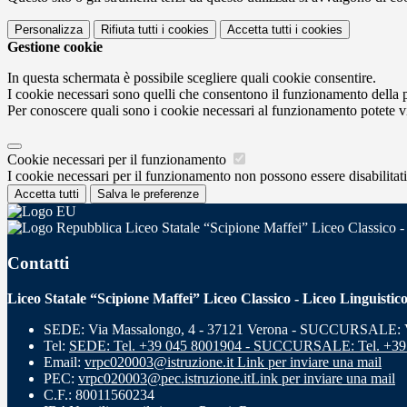
Personalizza
Rifiuta tutti
i cookies
Accetta tutti
i cookies
Gestione cookie
In questa schermata è possibile scegliere quali cookie consentire.
I cookie necessari sono quelli che consentono il funzionamento della pi
Per conoscere quali sono i cookie necessari al funzionamento potete v
Cookie necessari per il funzionamento
I cookie necessari per il funzionamento non possono essere disabilitati.
Accetta tutti
Salva le preferenze
Liceo Statale “Scipione Maffei” Liceo Classico -
Contatti
Liceo Statale “Scipione Maffei” Liceo Classico - Liceo Linguistic
SEDE: Via Massalongo, 4 - 37121 Verona - SUCCURSALE: Vi
Tel:
SEDE: Tel. +39 045 8001904 - SUCCURSALE: Tel. +39
Email:
vrpc020003@istruzione.it
Link per inviare una mail
PEC:
vrpc020003@pec.istruzione.it
Link per inviare una mail
C.F.: 80011560234