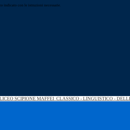
o indicato con le istruzioni necessarie.
LICEO SCIPIONE MAFFEI
CLASSICO - LINGUISTICO - DEL