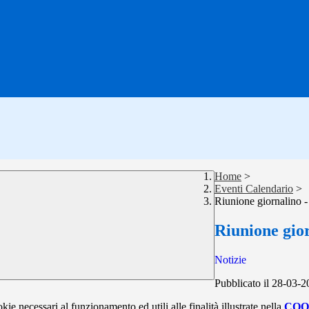
Home
>
Eventi Calendario
>
Riunione giornalino -
Riunione gior
Notizie
Pubblicato il 28-03-
kie necessari al funzionamento ed utili alle finalità illustrate nella
COO