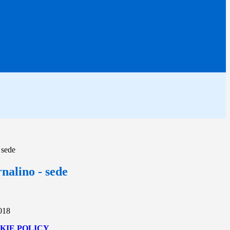
 sede
nalino - sede
2018
KIE POLICY
.