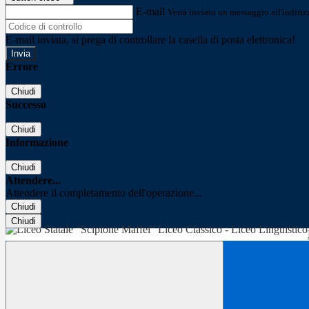
E-mail
Verrà inviato un messaggio all'indirizz
E-mail inviata, si prega di controllare la casella di posta elettronica!
Errore
Chiudi
Successo
Chiudi
Informazione
Chiudi
Attendere...
Attendere il completamento dell'operazione...
Chiudi
Chiudi