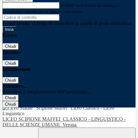
E-mail
Verrà inviato un messaggio
all'indirizzo indicato con le istruzioni necessarie.
E-mail inviata, si prega di controllare la casella di posta elettronica!
Errore
Chiudi
Successo
Chiudi
Informazione
Chiudi
Attendere...
Attendere il completamento dell'operazione...
Chiudi
Chiudi
LICEO SCIPIONE MAFFEI
CLASSICO - LINGUISTICO -
DELLE SCIENZE UMANE
Verona