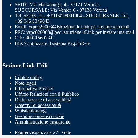
SEDE: Via Massalongo, 4 - 37121 Verona -
SUCCURSALE: Via Venier, 6 - 37138 Verona
Tel:
SEDE: Tel. +39 045 8001904 - SUCCURSALE: Tel.
+39 045 8349043
Email:
vrpc020003@istruzione.it
Link per inviare una mail
PEC:
vrpc020003@pec.istruzione.it
Link per inviare una mail
C.F.: 80011560234
IBAN: utilizzare il sistema PagoinRete
Sezione Link Utili
Cookie policy
Note legali
Informativa Privacy
Ufficio Relazioni con il Pubblico
Dichiarazione di accessibilità
Obiettivi di accessibilità
Whistleblowing
Gestione consensi cookie
Amministrazione trasparente
Pagina visualizzata
277
volte