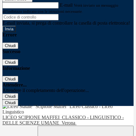
E-mail
Verrà inviato un messaggio
all'indirizzo indicato con le istruzioni necessarie.
E-mail inviata, si prega di controllare la casella di posta elettronica!
Errore
Chiudi
Successo
Chiudi
Informazione
Chiudi
Attendere...
Attendere il completamento dell'operazione...
Chiudi
Chiudi
LICEO SCIPIONE MAFFEI
CLASSICO - LINGUISTICO -
DELLE SCIENZE UMANE
Verona