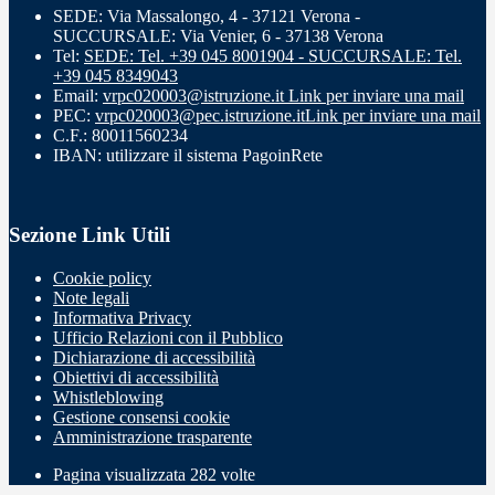
SEDE: Via Massalongo, 4 - 37121 Verona -
SUCCURSALE: Via Venier, 6 - 37138 Verona
Tel:
SEDE: Tel. +39 045 8001904 - SUCCURSALE: Tel.
+39 045 8349043
Email:
vrpc020003@istruzione.it
Link per inviare una mail
PEC:
vrpc020003@pec.istruzione.it
Link per inviare una mail
C.F.: 80011560234
IBAN: utilizzare il sistema PagoinRete
Sezione Link Utili
Cookie policy
Note legali
Informativa Privacy
Ufficio Relazioni con il Pubblico
Dichiarazione di accessibilità
Obiettivi di accessibilità
Whistleblowing
Gestione consensi cookie
Amministrazione trasparente
Pagina visualizzata
282
volte