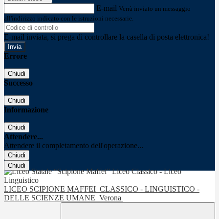
E-mail
Verrà inviato un messaggio
all'indirizzo indicato con le istruzioni necessarie.
E-mail inviata, si prega di controllare la casella di posta elettronica!
Errore
Chiudi
Successo
Chiudi
Informazione
Chiudi
Attendere...
Attendere il completamento dell'operazione...
Chiudi
Chiudi
LICEO SCIPIONE MAFFEI
CLASSICO - LINGUISTICO -
DELLE SCIENZE UMANE
Verona