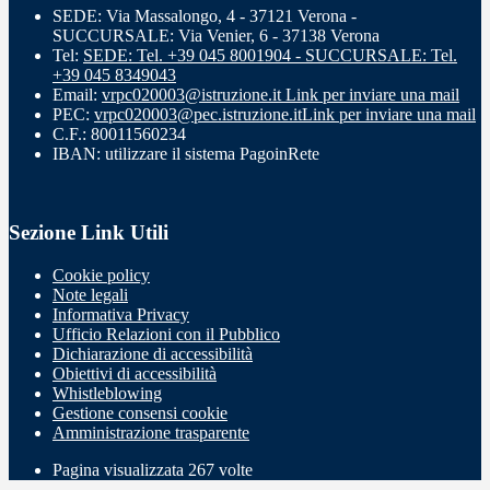
SEDE: Via Massalongo, 4 - 37121 Verona -
SUCCURSALE: Via Venier, 6 - 37138 Verona
Tel:
SEDE: Tel. +39 045 8001904 - SUCCURSALE: Tel.
+39 045 8349043
Email:
vrpc020003@istruzione.it
Link per inviare una mail
PEC:
vrpc020003@pec.istruzione.it
Link per inviare una mail
C.F.: 80011560234
IBAN: utilizzare il sistema PagoinRete
Sezione Link Utili
Cookie policy
Note legali
Informativa Privacy
Ufficio Relazioni con il Pubblico
Dichiarazione di accessibilità
Obiettivi di accessibilità
Whistleblowing
Gestione consensi cookie
Amministrazione trasparente
Pagina visualizzata
267
volte