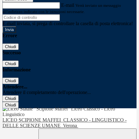
E-mail
Verrà inviato un messaggio
all'indirizzo indicato con le istruzioni necessarie.
E-mail inviata, si prega di controllare la casella di posta elettronica!
Errore
Chiudi
Successo
Chiudi
Informazione
Chiudi
Attendere...
Attendere il completamento dell'operazione...
Chiudi
Chiudi
LICEO SCIPIONE MAFFEI
CLASSICO - LINGUISTICO -
DELLE SCIENZE UMANE
Verona