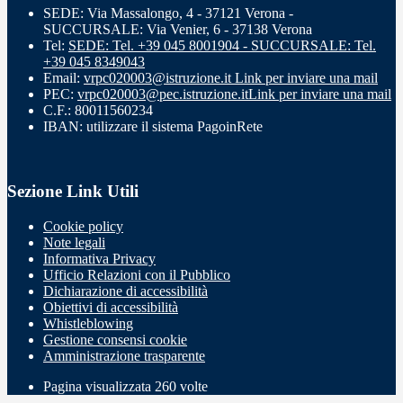
SEDE: Via Massalongo, 4 - 37121 Verona -
SUCCURSALE: Via Venier, 6 - 37138 Verona
Tel:
SEDE: Tel. +39 045 8001904 - SUCCURSALE: Tel.
+39 045 8349043
Email:
vrpc020003@istruzione.it
Link per inviare una mail
PEC:
vrpc020003@pec.istruzione.it
Link per inviare una mail
C.F.: 80011560234
IBAN: utilizzare il sistema PagoinRete
Sezione Link Utili
Cookie policy
Note legali
Informativa Privacy
Ufficio Relazioni con il Pubblico
Dichiarazione di accessibilità
Obiettivi di accessibilità
Whistleblowing
Gestione consensi cookie
Amministrazione trasparente
Pagina visualizzata
260
volte