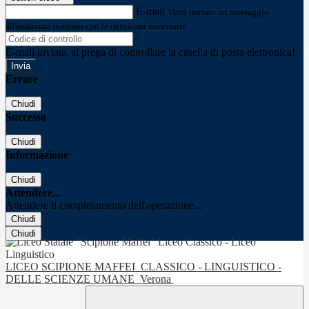
E-mail
Verrà inviato un messaggio
all'indirizzo indicato con le istruzioni necessarie.
E-mail inviata, si prega di controllare la casella di posta elettronica!
Errore
Chiudi
Successo
Chiudi
Informazione
Chiudi
Attendere...
Attendere il completamento dell'operazione...
Chiudi
Chiudi
LICEO SCIPIONE MAFFEI
CLASSICO - LINGUISTICO -
DELLE SCIENZE UMANE
Verona