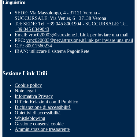
Linguistico
SEDE: Via Massalongo, 4 - 37121 Verona -
SUCCURSALE: Via Venier, 6 - 37138 Verona
Tel:
SEDE: Tel. +39 045 8001904 - SUCCURSALE: Tel.
+39 045 8349043
Email:
vrpc020003@istruzione.it
Link per inviare una mail
PEC:
vrpc020003@pec.istruzione.it
Link per inviare una mail
C.F.: 80011560234
IBAN: utilizzare il sistema PagoinRete
Sezione Link Utili
Cookie policy
Note legali
Informativa Privacy
Ufficio Relazioni con il Pubblico
Dichiarazione di accessibilità
Obiettivi di accessibilità
Whistleblowing
Gestione consensi cookie
Amministrazione trasparente