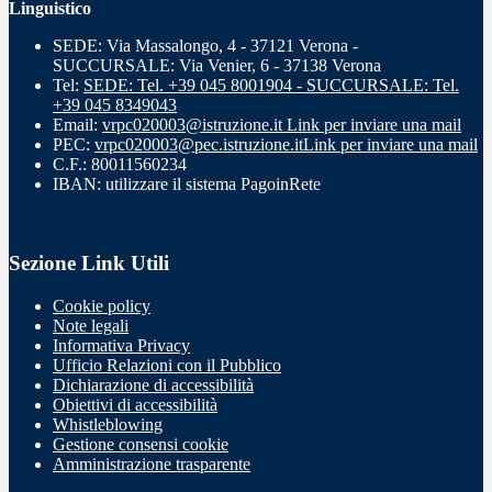
Linguistico
SEDE: Via Massalongo, 4 - 37121 Verona -
SUCCURSALE: Via Venier, 6 - 37138 Verona
Tel:
SEDE: Tel. +39 045 8001904 - SUCCURSALE: Tel.
+39 045 8349043
Email:
vrpc020003@istruzione.it
Link per inviare una mail
PEC:
vrpc020003@pec.istruzione.it
Link per inviare una mail
C.F.: 80011560234
IBAN: utilizzare il sistema PagoinRete
Sezione Link Utili
Cookie policy
Note legali
Informativa Privacy
Ufficio Relazioni con il Pubblico
Dichiarazione di accessibilità
Obiettivi di accessibilità
Whistleblowing
Gestione consensi cookie
Amministrazione trasparente