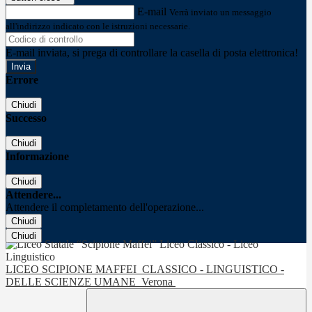
E-mail
Verrà inviato un messaggio
all'indirizzo indicato con le istruzioni necessarie.
E-mail inviata, si prega di controllare la casella di posta elettronica!
Errore
Chiudi
Successo
Chiudi
Informazione
Chiudi
Attendere...
Attendere il completamento dell'operazione...
Chiudi
Chiudi
LICEO SCIPIONE MAFFEI
CLASSICO - LINGUISTICO -
DELLE SCIENZE UMANE
Verona