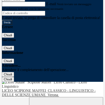
E-mail
Verrà inviato un messaggio
all'indirizzo indicato con le istruzioni necessarie.
E-mail inviata, si prega di controllare la casella di posta elettronica!
Errore
Chiudi
Successo
Chiudi
Informazione
Chiudi
Attendere...
Attendere il completamento dell'operazione...
Chiudi
Chiudi
LICEO SCIPIONE MAFFEI
CLASSICO - LINGUISTICO -
DELLE SCIENZE UMANE
Verona