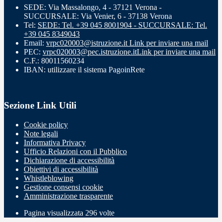
SEDE: Via Massalongo, 4 - 37121 Verona -
SUCCURSALE: Via Venier, 6 - 37138 Verona
Tel:
SEDE: Tel. +39 045 8001904 - SUCCURSALE: Tel.
+39 045 8349043
Email:
vrpc020003@istruzione.it
Link per inviare una mail
PEC:
vrpc020003@pec.istruzione.it
Link per inviare una mail
C.F.: 80011560234
IBAN: utilizzare il sistema PagoinRete
Sezione Link Utili
Cookie policy
Note legali
Informativa Privacy
Ufficio Relazioni con il Pubblico
Dichiarazione di accessibilità
Obiettivi di accessibilità
Whistleblowing
Gestione consensi cookie
Amministrazione trasparente
Pagina visualizzata
296
volte