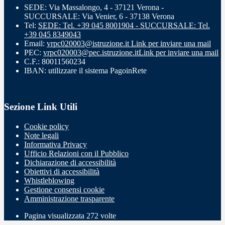
SEDE: Via Massalongo, 4 - 37121 Verona -
SUCCURSALE: Via Venier, 6 - 37138 Verona
Tel:
SEDE: Tel. +39 045 8001904 - SUCCURSALE: Tel.
+39 045 8349043
Email:
vrpc020003@istruzione.it
Link per inviare una mail
PEC:
vrpc020003@pec.istruzione.it
Link per inviare una mail
C.F.: 80011560234
IBAN: utilizzare il sistema PagoinRete
Sezione Link Utili
Cookie policy
Note legali
Informativa Privacy
Ufficio Relazioni con il Pubblico
Dichiarazione di accessibilità
Obiettivi di accessibilità
Whistleblowing
Gestione consensi cookie
Amministrazione trasparente
Pagina visualizzata
272
volte