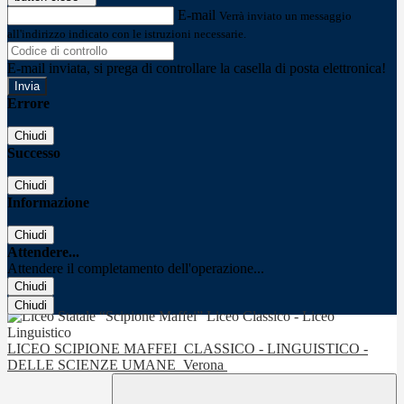
E-mail
Verrà inviato un messaggio
all'indirizzo indicato con le istruzioni necessarie.
E-mail inviata, si prega di controllare la casella di posta elettronica!
Errore
Chiudi
Successo
Chiudi
Informazione
Chiudi
Attendere...
Attendere il completamento dell'operazione...
Chiudi
Chiudi
LICEO SCIPIONE MAFFEI
CLASSICO - LINGUISTICO -
DELLE SCIENZE UMANE
Verona