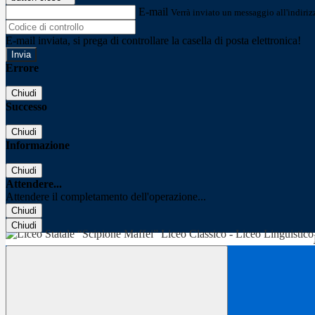
E-mail
Verrà inviato un messaggio all'indirizz
E-mail inviata, si prega di controllare la casella di posta elettronica!
Errore
Chiudi
Successo
Chiudi
Informazione
Chiudi
Attendere...
Attendere il completamento dell'operazione...
Chiudi
Chiudi