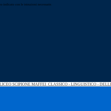
o indicato con le istruzioni necessarie.
LICEO SCIPIONE MAFFEI
CLASSICO - LINGUISTICO - DEL