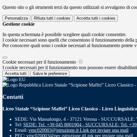
Questo sito o gli strumenti terzi da questo utilizzati si avvalgono di coo
Personalizza
Rifiuta tutti
i cookies
Accetta tutti
i cookies
Gestione cookie
In questa schermata è possibile scegliere quali cookie consentire.
I cookie necessari sono quelli che consentono il funzionamento della pi
Per conoscere quali sono i cookie necessari al funzionamento potete v
Cookie necessari per il funzionamento
I cookie necessari per il funzionamento non possono essere disabilitati.
Accetta tutti
Salva le preferenze
Liceo Statale “Scipione Maffei” Liceo Classico -
Contatti
Liceo Statale “Scipione Maffei” Liceo Classico - Liceo Linguistic
SEDE: Via Massalongo, 4 - 37121 Verona - SUCCURSALE: Vi
Tel:
SEDE: Tel. +39 045 8001904 - SUCCURSALE: Tel. +39
Email:
vrpc020003@istruzione.it
Link per inviare una mail
PEC:
vrpc020003@pec.istruzione.it
Link per inviare una mail